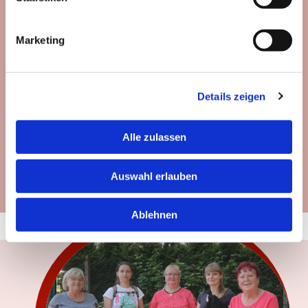
Gesundheit
Kinder & Jugendliche
Marketing
Familien
Senioren
Details zeigen
Alle zulassen
Unsere Projekte
Auswahl erlauben
Ablehnen